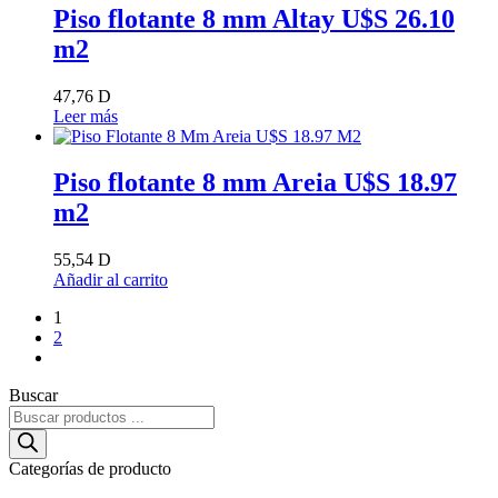
Piso flotante 8 mm Altay U$S 26.10
m2
47,76
D
Leer más
Piso flotante 8 mm Areia U$S 18.97
m2
55,54
D
Añadir al carrito
1
2
Buscar
Búsqueda
de
productos
Categorías de producto