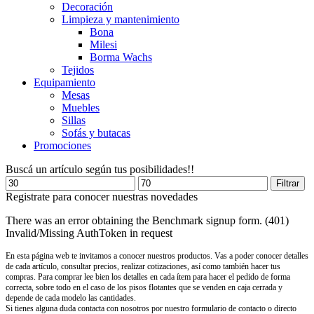
Decoración
Limpieza y mantenimiento
Bona
Milesi
Borma Wachs
Tejidos
Equipamiento
Mesas
Muebles
Sillas
Sofás y butacas
Promociones
Buscá un artículo según tus posibilidades!!
Precio
Precio
Filtrar
mínimo
máximo
Registrate para conocer nuestras novedades
There was an error obtaining the Benchmark signup form. (401)
Invalid/Missing AuthToken in request
En esta página web te invitamos a conocer nuestros productos. Vas a poder conocer detalles
de cada artículo, consultar precios, realizar cotizaciones, así como también hacer tus
compras. Para comprar lee bien los detalles en cada ítem para hacer el pedido de forma
correcta, sobre todo en el caso de los pisos flotantes que se venden en caja cerrada y
depende de cada modelo las cantidades.
Si tienes alguna duda contacta con nosotros por nuestro formulario de contacto o directo