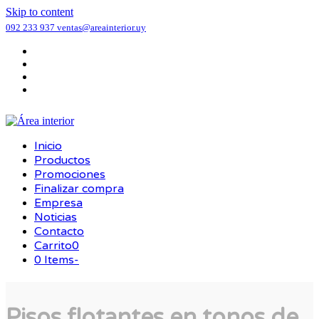
Skip to content
092 233 937
ventas@areainterior.uy
Facebook
Instagram
Correo
electrónico
Teléfono
Inicio
Productos
Promociones
Finalizar compra
Empresa
Noticias
Contacto
Carrito
0
0 Items
-
Carrito
Pisos flotantes en tonos de