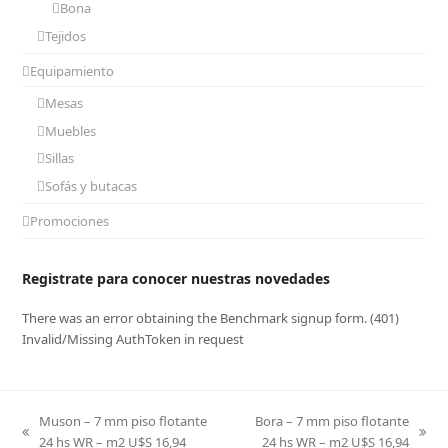
Bona
Tejidos
Equipamiento
Mesas
Muebles
Sillas
Sofás y butacas
Promociones
Registrate para conocer nuestras novedades
There was an error obtaining the Benchmark signup form. (401)
Invalid/Missing AuthToken in request
Muson – 7 mm piso flotante
Bora – 7 mm piso flotante
previous
next
24 hs WR – m2 U$S 16,94
24 hs WR – m2 U$S 16,94