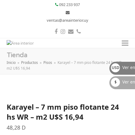
092 233 937
ventas@areainterior.uy
Facebook
Instagram
Correo
Teléfono
electrónico
Tienda
Inicio
»
Productos
»
Pisos
»
Karayel – 7 mm piso flotante 24 hs WR –
Ver en
USD
m2 U$S 16,94
D
Ver en
$
Uruguayos
$
Karayel – 7 mm piso flotante 24
hs WR – m2 U$S 16,94
48,28
D