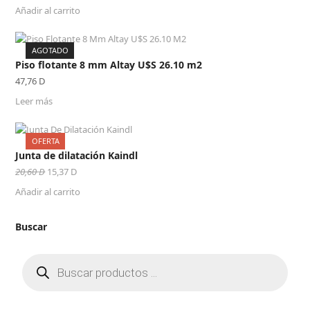
Añadir al carrito
AGOTADO
Piso flotante 8 mm Altay U$S 26.10 m2
47,76
D
Leer más
OFERTA
Junta de dilatación Kaindl
El
El
20,60
D
15,37
D
precio
precio
Añadir al carrito
original
actual
era:
es:
20,60 D.
15,37 D.
Buscar
Búsqueda
de
productos