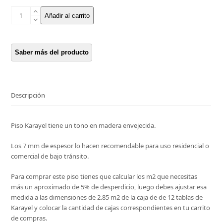
Karayel
Añadir al carrito
-
7
mm
piso
flotante
24
hs
WR
Descripción
-
m2
Piso Karayel tiene un tono en madera envejecida.
U$S
16,94
Los 7 mm de espesor lo hacen recomendable para uso residencial o
cantidad
comercial de bajo tránsito.
Para comprar este piso tienes que calcular los m2 que necesitas
más un aproximado de 5% de desperdicio, luego debes ajustar esa
medida a las dimensiones de 2.85 m2 de la caja de de 12 tablas de
Karayel y colocar la cantidad de cajas correspondientes en tu carrito
de compras.