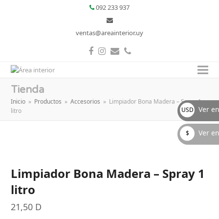
092 233 937
ventas@areainterior.uy
Facebook
Instagram
Correo
Teléfono
electrónico
Tienda
Inicio
»
Productos
»
Accesorios
»
Limpiador Bona Madera – Spray 1
Ver en
USD
litro
D
Ver en
$
Uruguayos
$
Limpiador Bona Madera – Spray 1
litro
21,50
D