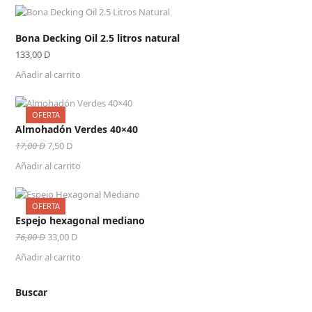
Bona Decking Oil 2.5 litros natural
133,00
D
Añadir al carrito
OFERTA
Almohadón Verdes 40×40
El
El
17,00
D
7,50
D
precio
precio
Añadir al carrito
original
actual
era:
es:
17,00 D.
7,50 D.
OFERTA
Espejo hexagonal mediano
El
El
76,00
D
33,00
D
precio
precio
Añadir al carrito
original
actual
era:
es:
76,00 D.
33,00 D.
Buscar