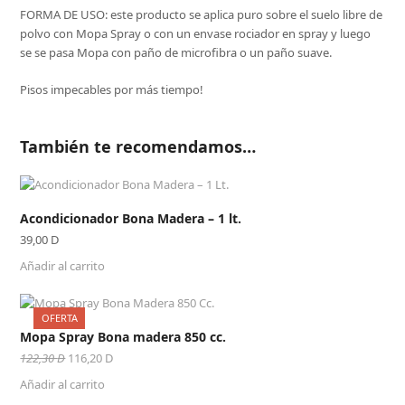
FORMA DE USO: este producto se aplica puro sobre el suelo libre de
polvo con Mopa Spray o con un envase rociador en spray y luego
se se pasa Mopa con paño de microfibra o un paño suave.
Pisos impecables por más tiempo!
También te recomendamos…
Acondicionador Bona Madera – 1 lt.
39,00
D
Añadir al carrito
OFERTA
Mopa Spray Bona madera 850 cc.
El
El
122,30
D
116,20
D
precio
precio
Añadir al carrito
original
actual