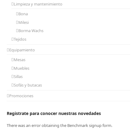
Limpieza y mantenimiento
Bona
Milesi
Borma Wachs
Tejidos
Equipamiento
Mesas
Muebles
Sillas
Sofás y butacas
Promociones
Registrate para conocer nuestras novedades
There was an error obtaining the Benchmark signup form.