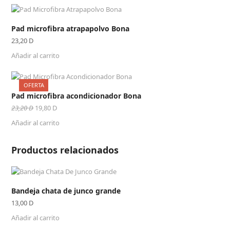
era:
es:
122,30 D.
116,20 D.
Pad microfibra atrapapolvo Bona
23,20
D
Añadir al carrito
OFERTA
Pad microfibra acondicionador Bona
El
El
23,20
D
19,80
D
precio
precio
Añadir al carrito
original
actual
era:
es:
23,20 D.
19,80 D.
Productos relacionados
Bandeja chata de junco grande
13,00
D
Añadir al carrito