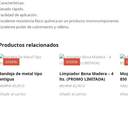
Características:
Secado rápido.
Facilidad de aplicación.
Excelente resistencia físico química en un producto monocomponente.
Excelente poder de cubrimiento y relleno.
Productos relacionados
OFERTA
OFERTA
Bandeja de metal tipo
Limpiador Bona Madera – 4
Mop
antigua
lts. (PROMO LIMITADA)
850 
El
El
El
El
58,00
D
45,00
D
45,10
D
42,90
D
122,
precio
precio
precio
precio
Añadir al carrito
Añadir al carrito
Añadi
original
actual
original
actual
era:
es:
era:
es:
58,00 D.
45,00 D.
45,10 D.
42,90 D.