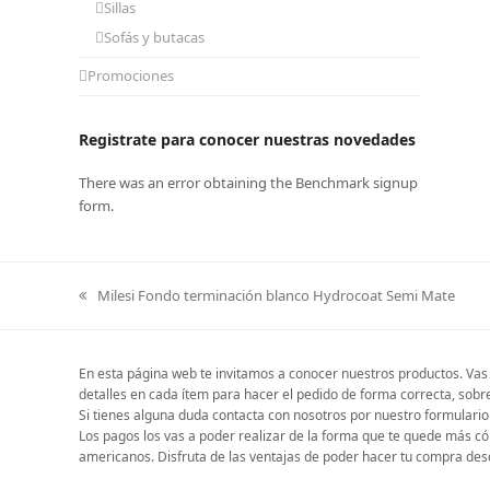
Sillas
Sofás y butacas
Promociones
Registrate para conocer nuestras novedades
There was an error obtaining the Benchmark signup
form.
Milesi Fondo terminación blanco Hydrocoat Semi Mate
previous
post:
En esta página web te invitamos a conocer nuestros productos. Vas 
detalles en cada ítem para hacer el pedido de forma correcta, sobr
Si tienes alguna duda contacta con nosotros por nuestro formulario 
Los pagos los vas a poder realizar de la forma que te quede más c
americanos. Disfruta de las ventajas de poder hacer tu compra desd