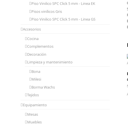
Piso Vinilico SPC Click 5 mm - Linea EK
Pisos vinílicos Gris
Piso Vinilico SPC Click 5 mm - Linea GS
Accesorios
Cocina
Complementos
Decoración
Limpieza y mantenimiento
Bona
Milesi
Borma Wachs
Tejidos
Equipamiento
Mesas
Muebles