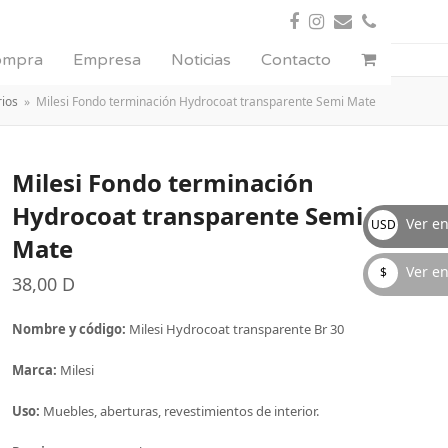
Facebook
Instagram
Correo
Teléfono
electrónico
compra
Empresa
Noticias
Contacto
ios
»
Milesi Fondo terminación Hydrocoat transparente Semi Mate
Milesi Fondo terminación
Hydrocoat transparente Semi
Ver en
USD
Mate
D
Ver en
$
38,00
D
Uruguayos
$
Nombre y código:
Milesi Hydrocoat transparente Br 30
Marca:
Milesi
Uso:
Muebles, aberturas, revestimientos de interior.