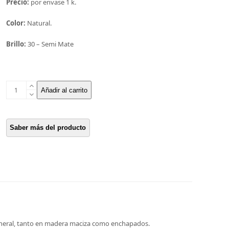
Precio:
por envase 1 k.
Color:
Natural.
Brillo:
30 – Semi Mate
Milesi
Añadir al carrito
Fondo
terminación
Hydrocoat
transparente
Semi
Mate
cantidad
general, tanto en madera maciza como enchapados.