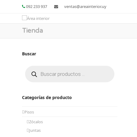
092 233 937
ventas@areainterior.uy
Tienda
Buscar
Búsqueda
de
productos
Categorías de producto
Pisos
Zócalos
Juntas